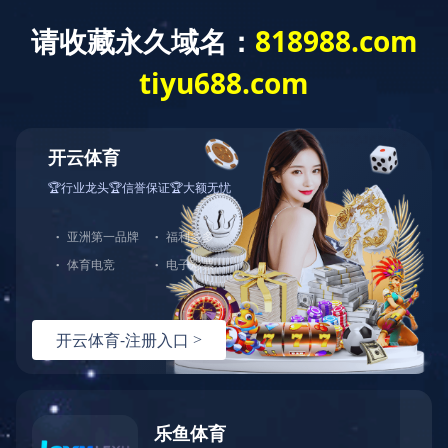
|
|
|
|
|
公司首页
公司简介
产品展示
公司荣誉
公司
产品列表
产品展示
工业级碳酸锂Lithium Carbonate
99.5%
电池级氢氧化锂 96.0%
电池级碳酸锂Lithium Carbonate
battery grade 99.9%
无水氢氧化锂Lithium Hydroxide
Anhydrous 99.0%
工业级碳酸锂Lithium Carb
二水醋酸锂 99.0%
99.5%
无水氯化锂Lithium Chloride 99.0%