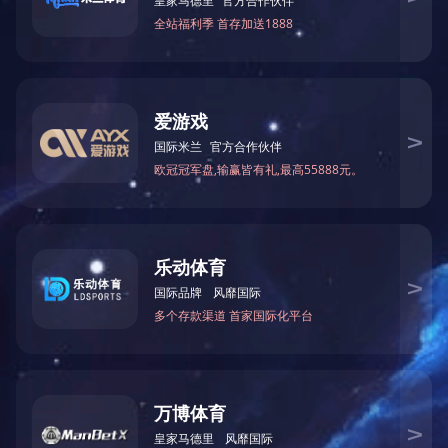
Impurities
国) 已经获得进出口许可
开云网页版·官方版在线登入-开云(中
国) 业绩大幅提升
开云网页版·官方版在线登入-开云(中
国) 办公地址变更！
包装：塑料瓶封装，
2000g
开云网页版·官方版在线登入-开云(中国) 版权所有 严禁复制 2013-