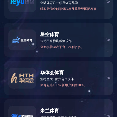
开云网页版·官方版在线登入-开云(中
国)
质量标准：
无水醋酸锂 99.0%
硫酸铯Cesium Sulfate 99.5%
碳酸铯Cesium Carbonate 99.9%
氯化铯Cesium Chloride 99.9%
Cs
2
碳酸铷Rubidium Carbonate 99.9%
氯化铷Rubidium Chloride 99.5%
磷酸二氢锂Lithium hydrogen
phosphate 99.9%
单水氢氧化锂Lithium hydroxide
monohydrate 56.5%
四硼酸锂 99.0-99.99%
公司新闻
杂质含量
开云网页版·官方版在线登入-开云(中