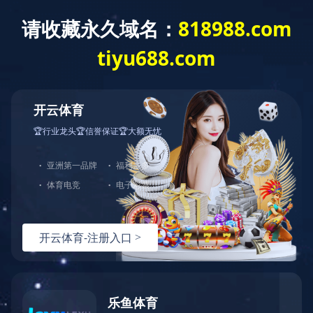
|
|
|
|
|
公司首页
公司简介
产品展示
公司荣誉
公司
产品列表
产品展示
工业级碳酸锂Lithium Carbonate
99.5%
产品名称：
碳酸铯Cesi
电池级氢氧化锂 96.0%
规 格：
99.9%
电池级碳酸锂Lithium Carbonate
battery grade 99.9%
化学式
(Formula)
：
Cs
CO
2
无水氢氧化锂Lithium Hydroxide
相对分子质量
(Formula Wei
Anhydrous 99.0%
CAS NO
：
534-17-8
二水醋酸锂 99.0%
性质：白色结晶粉末
,
极易
无水氯化锂Lithium Chloride 99.0%
用途
:
制取各种铯盐的基础