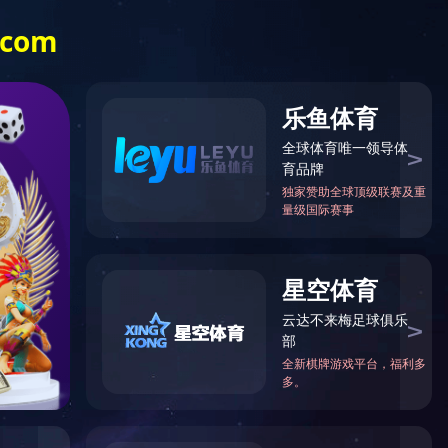
|
·官方版在线登入-开云(中国)
办公地址变更！
2019-09-04
省成都市郫都区犀浦镇万福路606号！